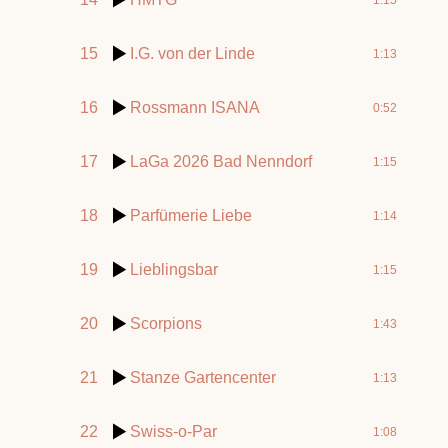
15
I.G. von der Linde
1:13
16
Rossmann ISANA
0:52
17
LaGa 2026 Bad Nenndorf
1:15
18
Parfümerie Liebe
1:14
19
Lieblingsbar
1:15
20
Scorpions
1:43
21
Stanze Gartencenter
1:13
22
Swiss-o-Par
1:08