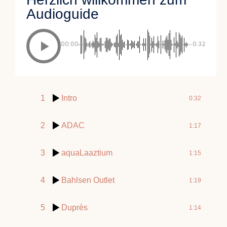
Audioguide
00:00
-0:32
1
Intro
0:32
2
ADAC
1:17
3
aquaLaaztium
1:15
4
Bahlsen Outlet
1:19
5
Duprès
1:14