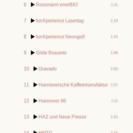
6
Rossmann enerBIO
1:11
7
funXperience Lasertag
1:19
8
funXperience Neongolf
1:15
9
Gilde Brauerei
1:08
10
Gravado
1:03
11
Hannoversche Kaffeemanufaktur
1:27
12
Hannover 96
1:11
13
HAZ und Neue Presse
1:15
14
HMTG
1:15