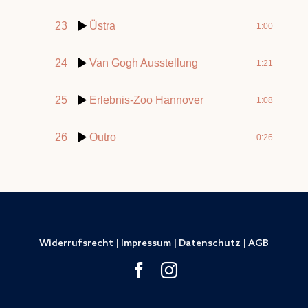
23
Üstra
1:00
24
Van Gogh Ausstellung
1:21
25
Erlebnis-Zoo Hannover
1:08
26
Outro
0:26
Widerrufsrecht
|
Impressum
|
Datenschutz
|
AGB