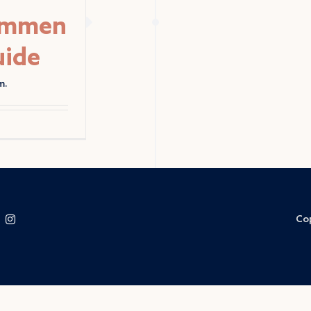
kommen
uide
m.
Cop